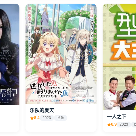
乐队的夏天
一人之下
8.4
2023
音乐
8.9
2023