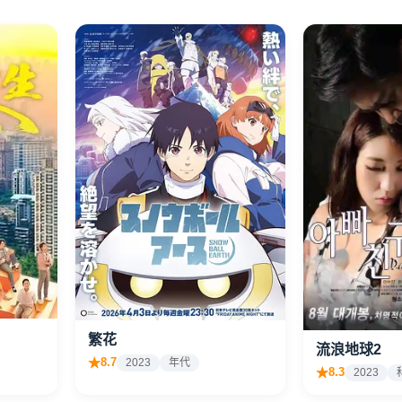
繁花
流浪地球2
8.7
2023
年代
8.3
2023